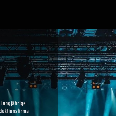
S
e langjährige
oduktionsfirma