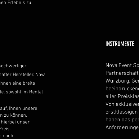
hen Erlebnis zu
INSTRUMENTE
Nova Event Sol
 hochwertiger
Partnerschaf
fter Hersteller. Nova
Würzburg. Ge
Ihnen eine breite
beeindrucken
te, sowohl im Rental
aller Preiskl
Von exklusive
rauf, Ihnen unsere
erstklassigen
en zu können.
haben das per
 hierbei unser
Anforderunge
reis-
s nach.