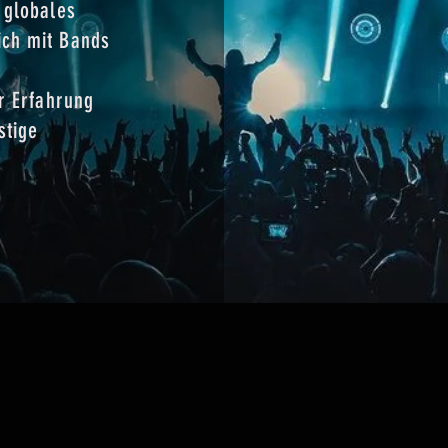
 globales
ich mit Bands
.
ür Erfahrung
stige